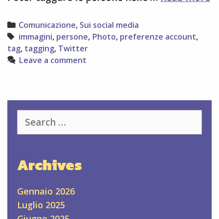
n
Categories
Comunicazione
,
Sui social media
Tags
immagini
,
persone
,
Photo
,
preferenze account
,
tag
,
tagging
,
Twitter
Leave a comment
Search
for:
Archives
Gennaio 2026
Luglio 2025
Giugno 2025