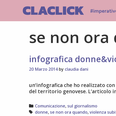
Skip
CLACLICK
to
#imperativ
content
se non ora
infografica donne&vi
20 Marzo 2014
by
claudia dani
un’infografica che ho realizzato con 
del territorio genovese. L’articolo i
Categories
Comunicazione
,
sul giornalismo
Tags
donne
,
se non ora quando
,
violenza subi