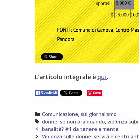
L’articolo integrale è
qui
.
Save
Categories
Comunicazione
,
sul giornalismo
Tags
donne
,
se non ora quando
,
violenza subi
Post
banalità? #1 da tenere a mente
navigation
Violenza sulle donne: servizi e centri an