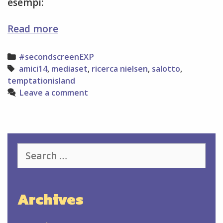
esempi:
Ancora
Read more
su
#2ndScreen
Categories
#secondscreenEXP
in
Tags
amici14
,
mediaset
,
ricerca nielsen
,
salotto
,
Italia
temptationisland
Leave a comment
Search
for:
Archives