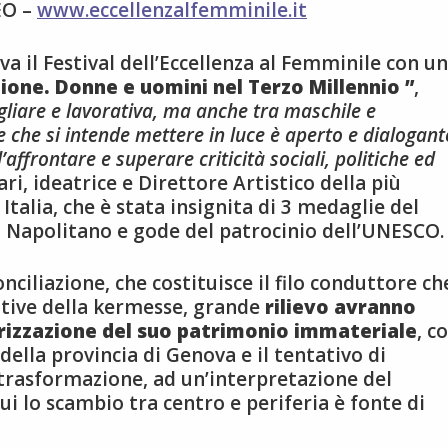
EO –
www.eccellenzalfemminile.it
a il Festival dell’Eccellenza al Femminile con u
azione. Donne e uomini nel Terzo Millennio ”
,
igliare e lavorativa, ma anche tra maschile e
 che si intende mettere in luce è aperto e dialogant
ffrontare e superare criticità sociali, politiche ed
ri, ideatrice e Direttore Artistico della più
talia, che è stata insignita di 3 medaglie del
o Napolitano e gode del patrocinio dell’UNESCO.
ciliazione, che costituisce il filo conduttore ch
iative della kermesse, grande
rilievo avranno
lorizzazione del suo patrimonio immateriale
, c
della provincia di Genova e il tentativo di
trasformazione, ad un’interpretazione del
ui lo scambio tra centro e periferia è fonte di