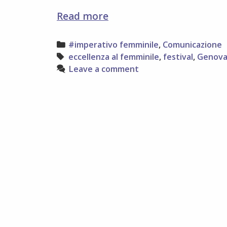
FESTIVAL
Read more
DELL’ECCELLENZA
AL
Categories
#imperativo femminile
,
Comunicazione
FEMMINILE
Tags
eccellenza al femminile
,
festival
,
Genov
Leave a comment