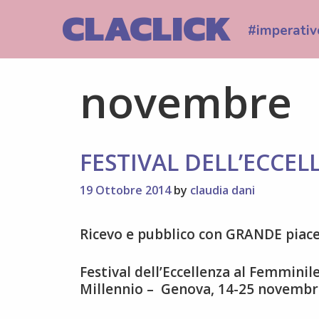
Skip
CLACLICK
to
#imperativ
content
novembre
FESTIVAL DELL’ECCEL
19 Ottobre 2014
by
claudia dani
Ricevo e pubblico con GRANDE piac
Festival dell’Eccellenza al Femmin
Millennio – Genova, 14-25 novembre