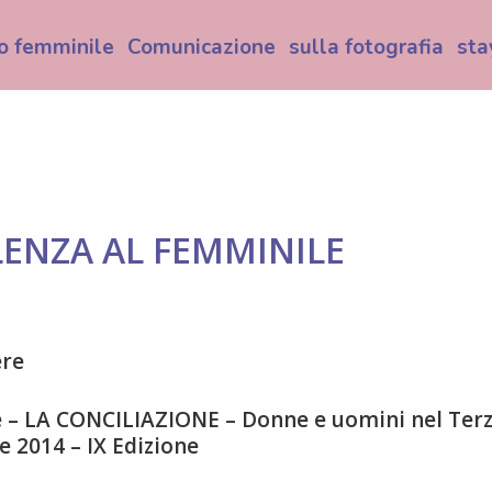
o femminile
Comunicazione
sulla fotografia
sta
LENZA AL FEMMINILE
ere
ile – LA CONCILIAZIONE – Donne e uomini nel Ter
 2014 – IX Edizione