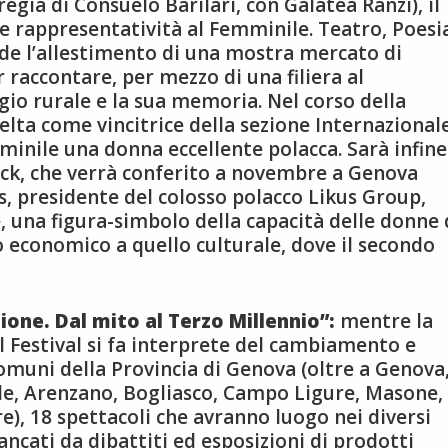
regia di Consuelo Barilari, con Galatea Ranzi), il
 rappresentatività al Femminile. Teatro, Poesi
ede l’allestimento di una mostra mercato di
r raccontare, per mezzo di una filiera al
gio rurale e la sua memoria. Nel corso della
celta come vincitrice della sezione Internazional
minile una donna eccellente polacca. Sarà infine
uck, che verrà conferito a novembre a Genova
us, presidente del colosso polacco Likus Group,
e, una figura-simbolo della capacità delle donne 
 economico a quello culturale, dove il secondo
ione. Dal mito al Terzo Millennio”:
mentre la
 Festival si fa interprete del cambiamento e
omuni della Provincia di Genova (oltre a Genova
Mele, Arenzano, Bogliasco, Campo Ligure, Masone,
e), 18 spettacoli che avranno luogo nei diversi
ancati da dibattiti ed esposizioni di prodotti