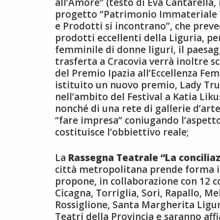
all’Amore” (testo di Eva Cantarella, 
progetto “Patrimonio Immateriale e
e Prodotti si incontrano”, che prev
prodotti eccellenti della Liguria, pe
femminile di donne liguri, il paesag
trasferta a Cracovia verrà inoltre s
del Premio Ipazia all’Eccellenza Fem
istituito un nuovo premio, Lady Tr
nell’ambito del Festival a Katia Lik
nonché di una rete di gallerie d’art
“fare impresa” coniugando l’aspetto
costituisce l’obbiettivo reale;
La
Rassegna Teatrale “La conciliaz
città metropolitana prende forma il
propone, in collaborazione con 12 c
Cicagna, Torriglia, Sori, Rapallo, 
Rossiglione, Santa Margherita Ligur
Teatri della Provincia e saranno affi