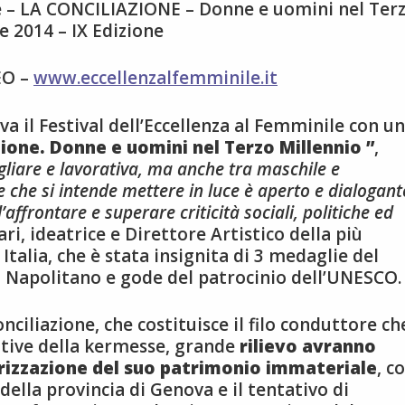
ile – LA CONCILIAZIONE – Donne e uomini nel Ter
 2014 – IX Edizione
EO –
www.eccellenzalfemminile.it
a il Festival dell’Eccellenza al Femminile con u
azione. Donne e uomini nel Terzo Millennio ”
,
igliare e lavorativa, ma anche tra maschile e
 che si intende mettere in luce è aperto e dialogant
ffrontare e superare criticità sociali, politiche ed
ri, ideatrice e Direttore Artistico della più
talia, che è stata insignita di 3 medaglie del
o Napolitano e gode del patrocinio dell’UNESCO.
ciliazione, che costituisce il filo conduttore ch
iative della kermesse, grande
rilievo avranno
lorizzazione del suo patrimonio immateriale
, c
della provincia di Genova e il tentativo di