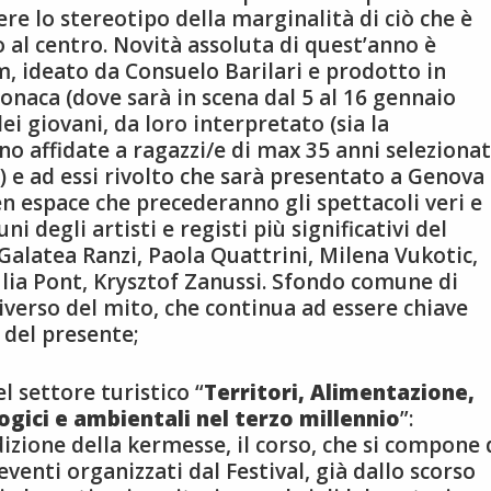
ere lo stereotipo della marginalità di ciò che è
 al centro. Novità assoluta di quest’anno è
m, ideato da Consuelo Barilari e prodotto in
Monaca (dove sarà in scena dal 5 al 16 gennaio
dei giovani, da loro interpretato (sia la
no affidate a ragazzi/e di max 35 anni selezionat
) e ad essi rivolto che sarà presentato a Genova
n espace che precederanno gli spettacoli veri e
ni degli artisti e registi più significativi del
Galatea Ranzi, Paola Quattrini, Milena Vukotic,
Giulia Pont, Krysztof Zanussi. Sfondo comune di
iverso del mito, che continua ad essere chiave
 del presente;
l settore turistico “
Territori, Alimentazione,
ogici e ambientali nel terzo millennio
”:
dizione della kermesse, il corso, che si compone 
i eventi organizzati dal Festival, già dallo scorso