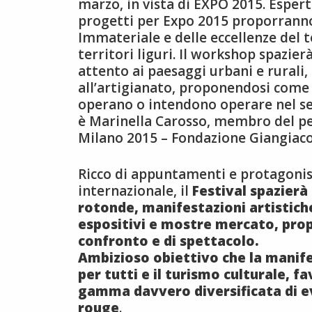
marzo, in vista di EXPO 2015. Espert
progetti per Expo 2015 proporranno
Immateriale e delle eccellenze del t
territori liguri. Il workshop spazie
attento ai paesaggi urbani e rurali, a
all’artigianato, proponendosi come 
operano o intendono operare nel set
è Marinella Carosso, membro del pe
Milano 2015 – Fondazione Giangiaco
Ricco di appuntamenti e protagonist
internazionale, il
Festival spazierà 
rotonde, manifestazioni artistiche
espositivi e mostre mercato, pro
confronto e di spettacolo.
Ambizioso obiettivo che la manif
per tutti e il turismo culturale, 
gamma davvero diversificata di e
rouge
.