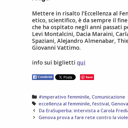
Mettere in risalto l’Eccellenza al Fe
etico, scientifico, è da sempre il fin
che ha ospitato negli anni passati p
Levi Montalcini, Dacia Maraini, Car
Spaziani, Alejandro Almenabar, Thie
Giovanni Vattimo.
info sui biglietti
qui
Save
Categories
#imperativo femminile
,
Comunicazione
Tags
eccellenza al femminile
,
festival
,
Genov
Post
Da EraSuperba: intervista a Carola Fredi
navigation
Genova prova a fare rete contro la viol