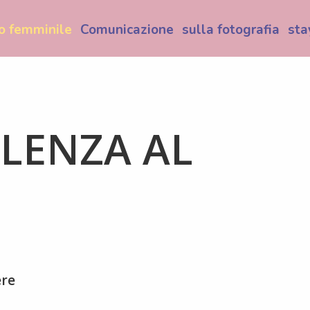
o femminile
Comunicazione
sulla fotografia
sta
LLENZA AL
ere