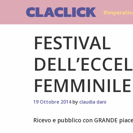
Skip
CLACLICK
to
#imperativ
content
FESTIVAL
DELL’ECCE
FEMMINILE
19 Ottobre 2014
by
claudia dani
Ricevo e pubblico con GRANDE piac