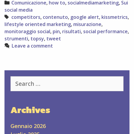
Categories
Comunicazione
,
how to
,
socialmediamarketing
,
Sui
fa
social media
il
Tags
competitors
,
contenuto
,
google alert
,
kissmetrics
,
vostro
lifestyle oriented marketing
,
misurazione
,
competitor
monitoraggio social
,
pin
,
risultati
,
social performance
,
strumenti
,
topsy
,
tweet
Leave a comment
Search
for:
Archives
Gennaio 2026