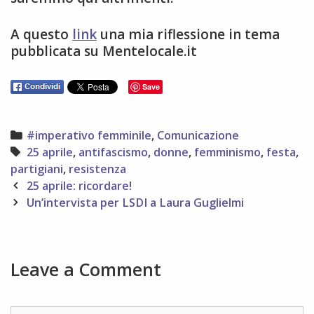
A questo
link
una mia riflessione in tema
pubblicata su Mentelocale.it
Save
Categories
#imperativo femminile
,
Comunicazione
Tags
25 aprile
,
antifascismo
,
donne
,
femminismo
,
festa
,
partigiani
,
resistenza
Post
25 aprile: ricordare!
navigation
Un’intervista per LSDI a Laura Guglielmi
Leave a Comment