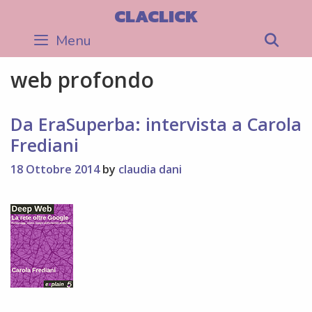
Skip
CLACLICK
to
Menu
Sea
content
web profondo
Da EraSuperba: intervista a Carola
Frediani
18 Ottobre 2014
by
claudia dani