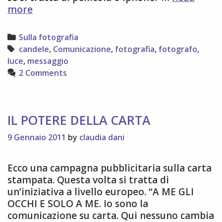
RIFLESSIONI
more
SULLA
FOTOGRAFIA
Categories
Sulla fotografia
Tags
candele
,
Comunicazione
,
fotografia
,
fotografo
,
luce
,
messaggio
2 Comments
IL POTERE DELLA CARTA
9 Gennaio 2011
by
claudia dani
Ecco una campagna pubblicitaria sulla carta
stampata. Questa volta si tratta di
un’iniziativa a livello europeo. “A ME GLI
OCCHI E SOLO A ME. Io sono la
comunicazione su carta. Qui nessuno cambia