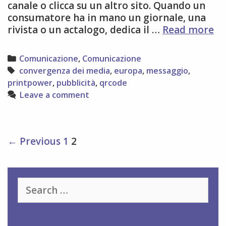
canale o clicca su un altro sito. Quando un
consumatore ha in mano un giornale, una
IL
rivista o un actalogo, dedica il …
Read more
PO
DE
Categories
Comunicazione
,
Comunicazione
CA
Tags
convergenza dei media
,
europa
,
messaggio
,
printpower
,
pubblicità
,
qrcode
Leave a comment
Post
← Previous
1
2
navigation
Search
for: