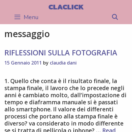
Skip
CLACLICK
to
Menu
Sea
content
messaggio
RIFLESSIONI SULLA FOTOGRAFIA
15 Gennaio 2011
by
claudia dani
1. Quello che conta è il risultato finale, la
stampa finale, il lavoro che lo precede negli
anni è cambiato molto, dall’impostazione di
tempo e diaframma manuale si è passati
allo smartphone. Il valore dei differenti
processi che portano alla stampa finale è
diverso? va considerato in modo differente
se si tratta di pellicola o iphone? …
Read