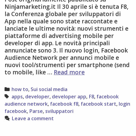
Ninjamarketing.it Il 30 aprile si è tenuta F8,
la Conferenza globale per sviluppatori di
App nella quale sono state raccontate e
lanciate le ultime novità: nuovi strumenti e
piattaforme di advertising mobile per
developer di app. Le novità principali
annunciate sono 3. Il nuovo login, Facebook
Audience Network per annunci mobile e
nuovi tool/strumenti per smartphone (send
Facebook
to mobile, like …
Read more
F8:
ecco
Categories
how to
,
Sui social media
le
Tags
apps
,
developer
,
developer app
,
F8
,
facebook
novità
audience network
,
facebook f8
,
facebook start
,
login
introdotte
facebook
,
Parse
,
sviluppatori
per
Leave a comment
gli
sviluppatori