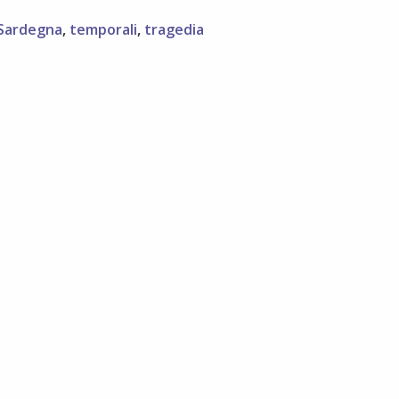
volta
i
Sardegna
,
temporali
,
tragedia
temporali