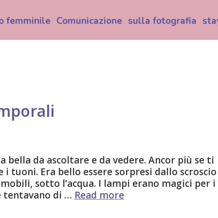
o femminile
Comunicazione
sulla fotografia
sta
emporali
 bella da ascoltare e da vedere. Ancor più se ti
 i tuoni. Era bello essere sorpresi dallo scroscio
mobili, sotto l’acqua. I lampi erano magici per i
C’erano
he tentavano di …
Read more
una