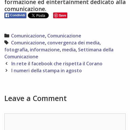
formazione ed eintertainment dedicato alla
comunicazione.
Save
Categories
Comunicazione
,
Comunicazione
Tags
Comunicazione
,
convergenza dei media
,
fotografia
,
informazione
,
media
,
Settimana della
Comunicazione
Post
In rete il facebook che rispetta il Corano
navigation
I numeri della stampa in agosto
Leave a Comment
Comment