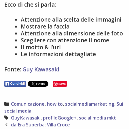
Ecco di che si parla:
Attenzione alla scelta delle immagini
Mostrare la faccia
Attenzione alla dimensione delle foto
Scegliere con attenzione il nome
Il motto & l’url
Le informazioni dettagliate
Fonte:
Guy Kawasaki
Save
Categories
Comunicazione
,
how to
,
socialmediamarketing
,
Sui
social media
Tags
GuyKawasaki
,
profiloGoogle+
,
social media mkt
Post
da Era Superba: Villa Croce