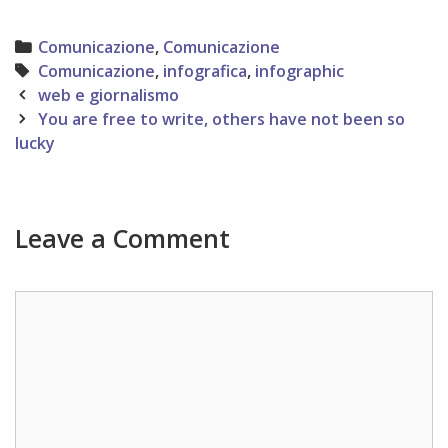
Categories
Comunicazione
,
Comunicazione
Tags
Comunicazione
,
infografica
,
infographic
Post
web e giornalismo
navigation
You are free to write, others have not been so
lucky
Leave a Comment
Comment