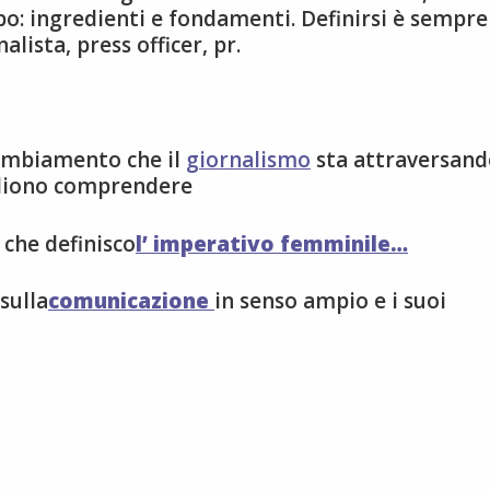
po: ingredienti e fondamenti. Definirsi è sempre
lista, press officer, pr.
 cambiamento che il
giornalismo
sta attraversand
gliono comprendere
o che definisco
l’ imperativo femminile…
sulla
comunicazione
in senso ampio e i suoi