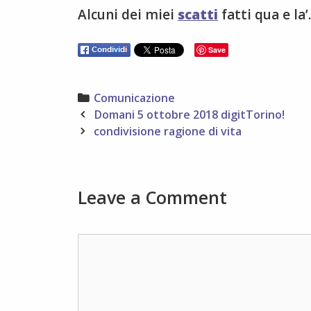
Alcuni dei miei
scatti
fatti qua e la’.
Save
Categories
Comunicazione
Post
Domani 5 ottobre 2018 digitTorino!
navigation
condivisione ragione di vita
Leave a Comment
Comment