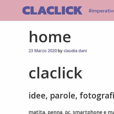
Skip
CLACLICK
to
#imperativ
content
home
23 Marzo 2020
by
claudia dani
claclick
idee, parole, fotograf
matita, penna, pc, smartphone e mac