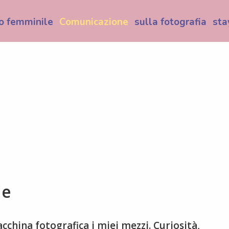
o femminile
Comunicazione
sulla fotografia
sta
ie
china fotografica i miei mezzi. Curiosità,