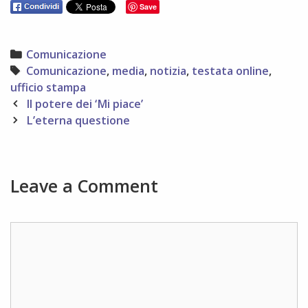
Save
Categories
Comunicazione
Tags
Comunicazione
,
media
,
notizia
,
testata online
,
ufficio stampa
Post
Il potere dei ‘Mi piace’
navigation
L’eterna questione
Leave a Comment
Comment