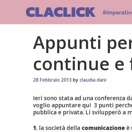
Skip
CLACLICK
to
#imperativ
content
Appunti per
continue e 
28 Febbraio 2013
by
claudia dani
Ieri sono stata ad una conferenza d
voglio appuntare qui 3 punti perché
pubblica e privata. Li svilupperò a 
1
. la società della
comunicazione
è 