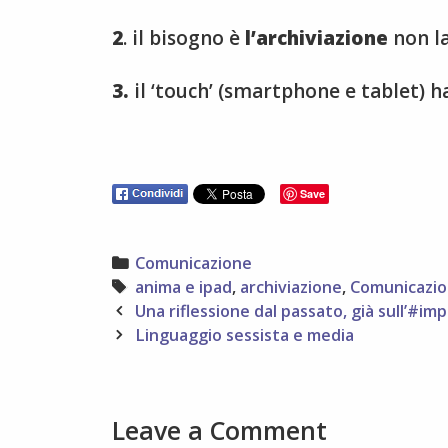
2
. il bisogno è
l’archiviazione
non l
3.
il ‘touch’ (smartphone e tablet) h
Save
Categories
Comunicazione
Tags
anima e ipad
,
archiviazione
,
Comunicazi
Post
Una riflessione dal passato, già sull’#im
navigation
Linguaggio sessista e media
Leave a Comment