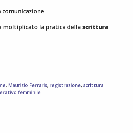
a comunicazione
a moltiplicato la pratica della
scrittura
one
,
Maurizio Ferraris
,
registrazione
,
scrittura
perativo femminile