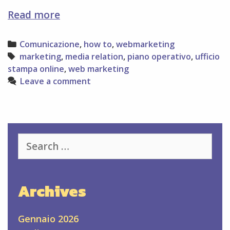
6
Read more
passi
per
Categories
Comunicazione
,
how to
,
webmarketing
un
Tags
marketing
,
media relation
,
piano operativo
,
ufficio
piano
stampa online
,
web marketing
di
Leave a comment
web
marketing
Search
for:
Archives
Gennaio 2026