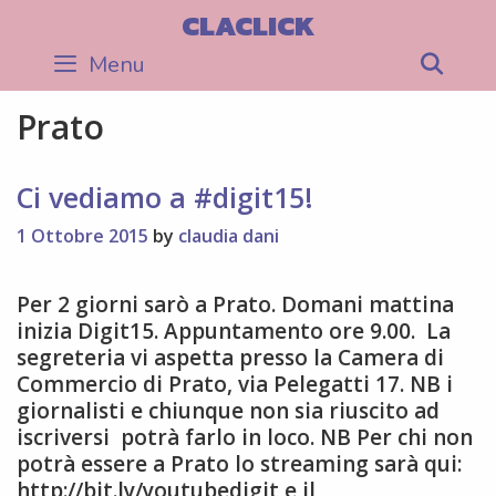
Skip
CLACLICK
to
Menu
Sea
content
Prato
Ci vediamo a #digit15!
1 Ottobre 2015
by
claudia dani
Per 2 giorni sarò a Prato. Domani mattina
inizia Digit15. Appuntamento ore 9.00. La
segreteria vi aspetta presso la Camera di
Commercio di Prato, via Pelegatti 17. NB i
giornalisti e chiunque non sia riuscito ad
iscriversi potrà farlo in loco. NB Per chi non
potrà essere a Prato lo streaming sarà qui:
http://bit.ly/youtubedigit e il