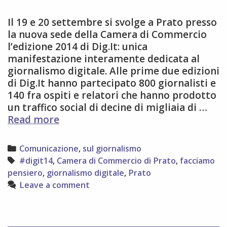
Il 19 e 20 settembre si svolge a Prato presso
la nuova sede della Camera di Commercio
l’edizione 2014 di Dig.It: unica
manifestazione interamente dedicata al
giornalismo digitale. Alle prime due edizioni
di Dig.It hanno partecipato 800 giornalisti e
140 fra ospiti e relatori che hanno prodotto
un traffico social di decine di migliaia di …
SAVETHEDATE
Read more
19-
20
Categories
Comunicazione
,
sul giornalismo
settembre
Tags
#digit14
,
Camera di Commercio di Prato
,
facciamo
#digit14
pensiero
,
giornalismo digitale
,
Prato
Leave a comment