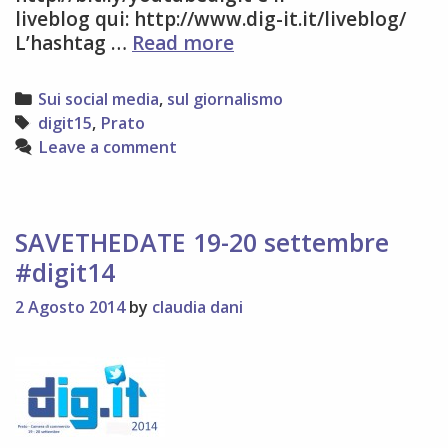
liveblog qui: http://www.dig-it.it/liveblog/
Ci
L’hashtag …
Read more
vediamo
a
Categories
Sui social media
,
sul giornalismo
#digit15!
Tags
digit15
,
Prato
Leave a comment
SAVETHEDATE 19-20 settembre
#digit14
2 Agosto 2014
by
claudia dani