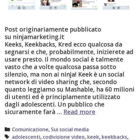
Post originariamente pubblicato
su ninjamarketing.it
Keeks, Keekbacks, Kred ecco qualcosa da
segnarsi e che, probabilmente, inizierete ad
usare presto. Il mondo social è talmente
vasto che a volte qualcosa passa sotto
silenzio, ma non ai ninja! Keek è un social
network di video sharing che, secondo
quanto leggiamo su Mashable, ha 60 milioni
di utenti ed è principlamente utilizzato
dagli adolescenti. Un pubblico che
Keek:
sicuramente farà …
Read more
cos’è
e
Categories
Comunicazione
,
Sui social media
come
Tags
adolescenti
,
codivisione video
,
keek
,
keekbacks
,