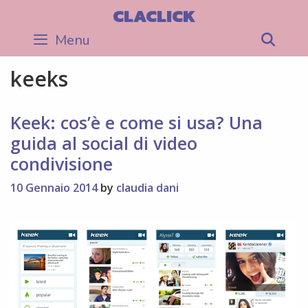
Skip
CLACLICK
to
Menu
Sea
content
keeks
Keek: cos’è e come si usa? Una
guida al social di video
condivisione
10 Gennaio 2014
by
claudia dani