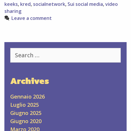
si
keeks
,
kred
,
socialnetwork
,
Sui social media
,
video
usa?
sharing
Una
Leave a comment
guida
al
social
di
video
Search
condivisione
for:
Archives
Gennaio 2026
Luglio 2025
Giugno 2025
Giugno 2020
Marzo 2020