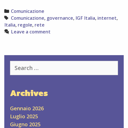
giovedì
10:
Categories
Comunicazione
IGF
Tags
Comunicazione
,
governance
,
IGF Italia
,
internet
,
Internet
Italia
,
regole
,
rete
Governance
Leave a comment
Forum
Italia
Search
for:
Archives
Gennaio 2026
Luglio 2025
Giugno 2025