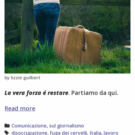
by lizzie guilbert
La vera forza é restare
. Partiamo da qui.
chi
Read more
parte
è
Categories
Comunicazione
,
sul giornalismo
un
Tags
disoccupazione
,
fuga dei cervelli
,
Italia
,
lavoro