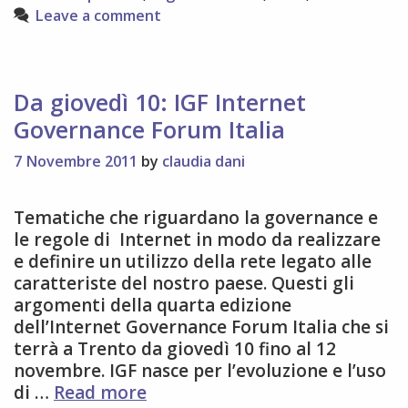
grande,
Leave a comment
chi
resta
uno
sfigato
Da giovedì 10: IGF Internet
Governance Forum Italia
7 Novembre 2011
by
claudia dani
Tematiche che riguardano la governance e
le regole di Internet in modo da realizzare
e definire un utilizzo della rete legato alle
caratteriste del nostro paese. Questi gli
argomenti della quarta edizione
dell’Internet Governance Forum Italia che si
terrà a Trento da giovedì 10 fino al 12
novembre. IGF nasce per l’evoluzione e l’uso
Da
di …
Read more