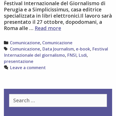
Festival Internazionale del Giornalismo di
Perugia e a Simplicissimus, casa editrice
specializzata in libri elettronici.Il lavoro sarà
presentato il 27 ottobre, dopodomani, a
Data
Roma alle …
Read more
Journalism:
un
Categories
Comunicazione
,
Comunicazione
e-
Tags
Comunicazione
,
Data Journalism
,
e-book
,
Festival
book
Internazionale del giornalismo
,
FNSI
,
Lsdi
,
che
presentazione
se
Leave a comment
ne
occupa
Search
for: