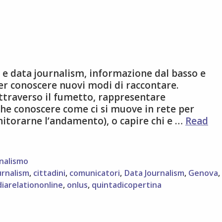
 e data journalism, informazione dal basso e
er conoscere nuovi modi di raccontare.
ttraverso il fumetto, rappresentare
he conoscere come ci si muove in rete per
nitorarne l’andamento), o capire chi e …
Read
rnalismo
urnalism
,
cittadini
,
comunicatori
,
Data Journalism
,
Genova
,
iarelationonline
,
onlus
,
quintadicopertina