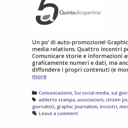
Un po’ di auto-promozione! Graphic
media relations. Quattro incontri p
Comunicare storie e informazioni a
graficamente numeri e dati, ma anc
diffondere i propri contenuti (e mo
Genova:
more
quattro
incontri
Categories
Comunicazione
,
Sui social media
,
sul gio
sulle
Tags
addetto stampa
,
associazioni
,
citizen jo
nuove
giornalisti
,
graphic journalism
,
incontri
,
med
forme
Leave a comment
dell’informazione
in