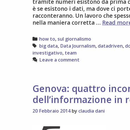
tramite numeri esistono da prima d
è se esistono i dati, ma dove ci porte
racconteranno. Un lavoro che spesso
nella maniera corretta …
Read mor
Categories
how to
,
sul giornalismo
Tags
big data
,
Data Journalism
,
datadriven
,
do
investigativo
,
team
Leave a comment
Genova: quattro inco
dell’informazione in 
20 Febbraio 2014
by
claudia dani