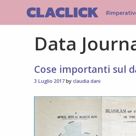
Skip
CLACLICK
to
#imperativ
content
Data Journ
Cose importanti sul d
3 Luglio 2017
by
claudia dani