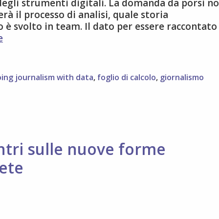
egli strumenti digitali. La domanda da porsi n
rà il processo di analisi, quale storia
 è svolto in team. Il dato per essere raccontato
Cose
e
importanti
sul
data
ing journalism with data
,
foglio di calcolo
,
giornalismo
journalism
ntri sulle nuove forme
rete