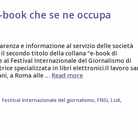
e-book che se ne occupa
arenza e informazione al servizio delle società
 il secondo titolo della collana “e-book di
 al Festival Internazionale del Giornalismo di
ice specializzata in libri elettronici.Il lavoro sa
Data
ni, a Roma alle …
Read more
Journalism:
un
e-
,
Festival Internazionale del giornalismo
,
FNSI
,
Lsdi
,
book
che
se
ne
occupa