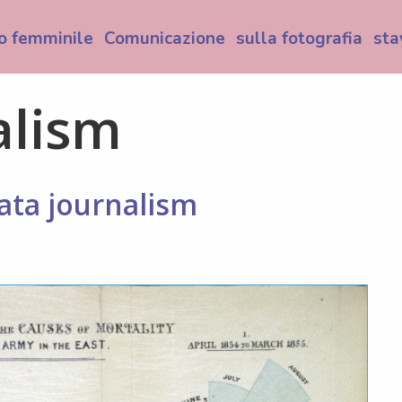
o femminile
Comunicazione
sulla fotografia
sta
alism
ata journalism